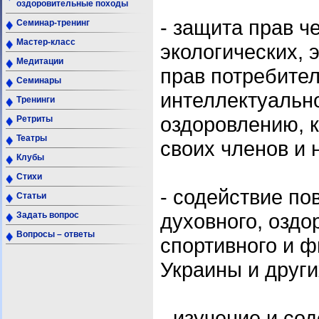
оздоровительные походы
- защита прав ч
Семинар-тренинг
Мастер-класс
экологических, 
Медитации
прав потребите
Семинары
интеллектуально
Тренинги
оздоровлению, 
Ретриты
Театры
своих членов и 
Клубы
Стихи
- содействие по
Статьи
духовного, оздо
Задать вопрос
Вопросы – ответы
спортивного и ф
Украины и други
- изучение и со