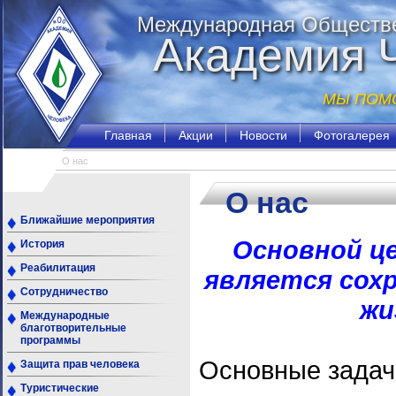
Международная Обществе
Академия 
МЫ ПОМО
Главная
Акции
Новости
Фотогалерея
О нас
О нас
Ближайшие мероприятия
Основной ц
История
Реабилитация
является сохр
Сотрудничество
жи
Международные
благотворительные
программы
Основные задач
Защита прав человека
Туристические