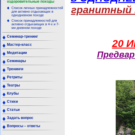
оздоровительные походы
гранитный 
Список личных принадлежностей
для активно отдыхающих в
однодневном походе
Список принадлежностей для
активно отдыхающих в 4-х и 7-
ми дневном походе
Семинар-тренинг
20 
Мастер-класс
Предвар
Медитации
Семинары
Тренинги
Ретриты
Театры
Клубы
Стихи
Статьи
Задать вопрос
Вопросы – ответы