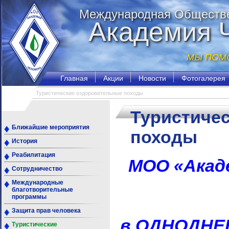
Международная Обществе
Академия 
МЫ ПОМО
Главная
Акции
Новости
Фотогалерея
Туристические оздоровительные походы
Туристиче
Ближайшие мероприятия
походы
История
Реабилитация
МОО
«
Акад
Сотрудничество
Международные
благотворительные
программы
Защита прав человека
в ОДНОДНЕ
Туристические