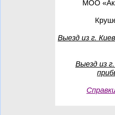
МОО «Ак
(г. 
Круше
Выезд из г. Ки
Выезд из г
приб
Справки